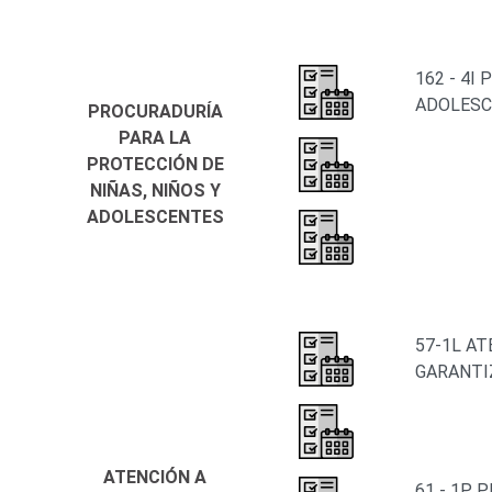
162 - 4I
ADOLESC
PROCURADURÍA
PARA LA
PROTECCIÓN DE
NIÑAS, NIÑOS Y
ADOLESCENTES
57-1L AT
GARANTIZ
ATENCIÓN A
61 - 1P