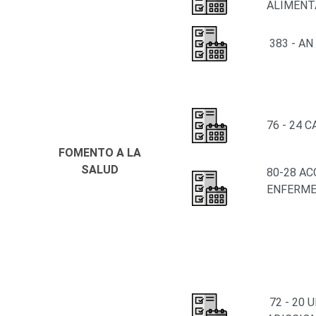
ALIMENT
383 - A
76 - 24 
FOMENTO A LA
SALUD
80-28 AC
ENFERME
72 - 20