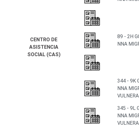
89 - 2H
CENTRO DE
NNA MIG
ASISTENCIA
SOCIAL (CAS)
344 - 9K
NNA MIG
VULNERA
345 - 9L
NNA MIG
VULNERA