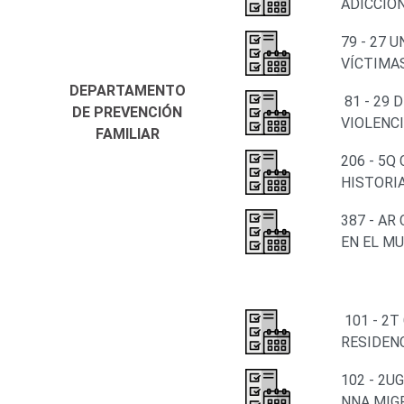
ADICCIO
79 - 27 
VÍCTIMAS
DEPARTAMENTO
81 - 29
DE PREVENCIÓN
VIOLENC
FAMILIAR
206 - 5Q
HISTORI
387 - AR
EN EL MU
101 - 2
RESIDEN
102 - 2
NNA MIG