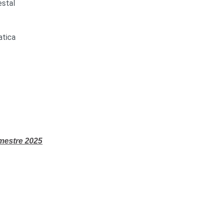
estal
atica
mestre 2025