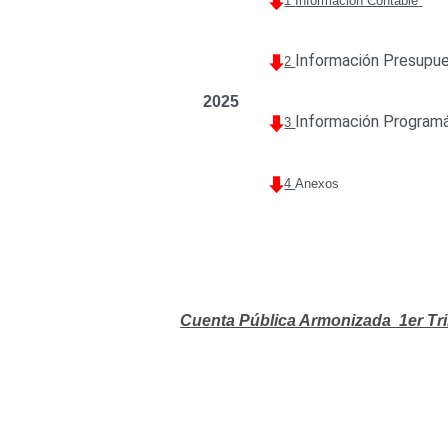
1
Información Contable
Información Presupue
2
2025
Información Programá
3
4
Anexos
Cuenta Pública Armonizada 1er Tr