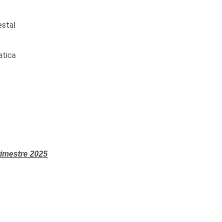
estal
atica
imestre 2025