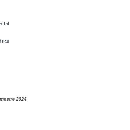
estal
ática
imestre 2024