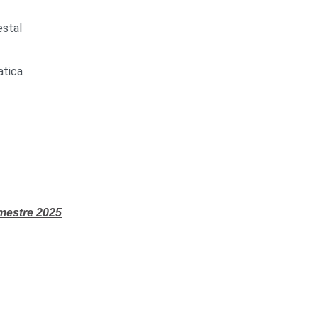
estal
atica
mestre 2025